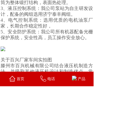
筒为整体锻打结构，表面热处理。
3、液压控制系统：我公司泵站为自主研发设
计，配备的阀组选用济宁泰丰阀组。
4、电气控制系统：选用优质的电机油泵厂
家，长期合作稳定性好，
5、安全防护系统：我公司所有机器配备光栅
保护系统，安全性高，员工操作安全放心。
关于百兴厂家车间实拍图
滕州市百兴机械有限公司结合液压机制造方
法，并吸取其他液压机设计和制造优点，常
年生产各种四柱液压机、四柱油压机金属薄
首页
电话
产品
板液压拉伸机、四柱油压机、封头拉伸机、
复合材料热压成型机、钢木门压花机、不锈
钢门面压花机单臂液压机、龙门液压机、粉
末制品液压机等大吨位三梁四柱液压机、大
型液压设备，产品适用于金属材料的拉伸，
压制、弯曲、翻边、冷挤、冲裁等工序的生
产制造，严格负责的检验人员检验每道工序
的产品合格，不合格产品不出厂，是您选择
液压机厂家油压机厂家的不二之选。